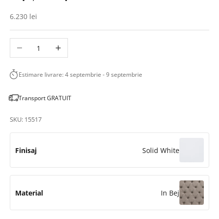
Sale price
6.230 lei
Scade cantitatea
Crește cantitatea
Estimare livrare: 4 septembrie - 9 septembrie
Transport GRATUIT
SKU: 15517
Finisaj
Solid White
Material
In Bej