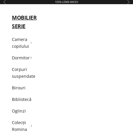
Înapoi
Îna
100% LEMN MASIV
Sari la conținut
MOBILIER
SERIE
Camera
copilului
Dormitor
Corpuri
suspendate
Birouri
Bibliotecă
Oglinzi
Colecții
Romina