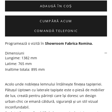
ADAUGĂ ÎN COȘ
CUMPĂRĂ ACUM
COMANDĂ TELEFONIC
Programează o vizită în
Showroom Fabrica Romina
.
Dimensiuni
Lungime: 1382 mm
Latime: 765 mm
Inaltime totala: 895 mm
Acolo unde noblețea lemnului întâlnește finețea tapițeriei.
Pătuțul Uptown cu laterale tapițate este o piesă de mobilier
de lux, creată pentru părinții care își doresc un design
urban-chic ce emană căldură, siguranță și un stil vizual
inconfundabil.