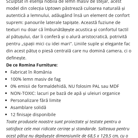
Sculptat în esență nobilă de lemn masiv de stejar, acest
model din colecția Uptown păstrează culoarea naturală și
autentică a lemnului, adăugând însă un element de confort
suprem: panourile laterale tapițate. Această fuziune de
texturi nu doar că îmbunătățește acustica și confortul tactil
al pătuțului, dar îi conferă și o alură aristocratică, potrivită
pentru „spații mici cu idei mari”. Liniile suple și elegante fac
din acest pătuț o piesă centrală care nu domină camera, ci o
definește.
De ce Romina Furniture:
Fabricat în România
100% lemn masiv de fag
0% emisii de formaldehidă, NU folosim PAL sau MDF
NON-TOXIC: lacuri pe bază de apă și uleiuri organice
Personalizare fără limite
Asamblare solidă
12 finisaje disponibile
Toate produsele noastre sunt proiectate și testate pentru a
satisface cele mai ridicate cerințe și standarde. Salteaua pentru
acest pătuț nu depășește dimensiunile de 68,5 x 129,5 cm, cu o