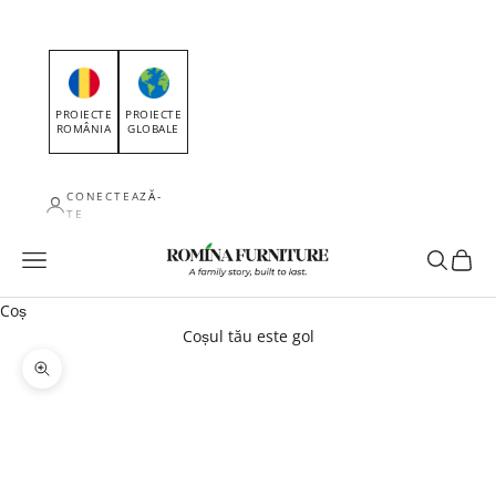
PROIECTE
PROIECTE
ROMÂNIA
GLOBALE
CONECTEAZĂ-
TE
Romina Furniture
Meniu
Caută
Coș
Coș
Coșul tău este gol
Mărește